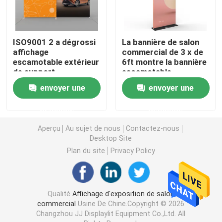
Affichage modulaire d'exposition
ISO9001 2 a dégrossi
La bannière de salon
affichage
commercial de 3 x de
Sautez l'affichage d'exposition
escamotable extérieur
6ft montre la bannière
de support
escamotable
escamotable de
bilatérale pour la
envoyer une
envoyer une
Trade Show Hanging Banner
bannière 36 pouces
promotion
d'événement
demande
demande
Support de bannière de salon commercial
Aperçu
Au sujet de nous
Contactez-nous
Desktop Site
Caisson lumineux de SEG
Plan du site
Privacy Policy
Présentoir de voûte
Qualité
Affichage d'exposition de salon
commercial
Usine De Chine.Copyright © 2026
Personnalisé épousant des contextes
Changzhou JJ Displaylit Equipment Co.,Ltd. All