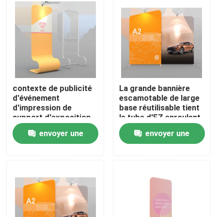
A propos de nous
Visite d'usine
contexte de publicité
La grande bannière
Contrôle de la qualité
d'événement
escamotable de large
d'impression de
base réutilisable tient
support d'exposition
le tube d'EZ enroulent
Contact
de support de
l'exposition
envoyer une
envoyer une
bannière de salon
commercial de 120cm
nouvelles
demande
demande
Tous les cas
Affichage d'exposition de salon commercial