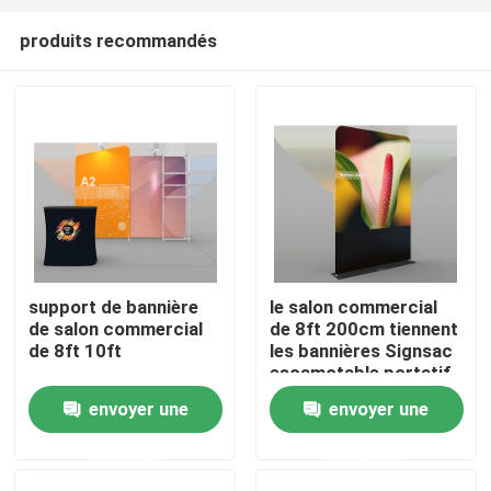
produits recommandés
support de bannière
le salon commercial
de salon commercial
de 8ft 200cm tiennent
Aperçu
de 8ft 10ft
les bannières Signsac
escamotable portatif
pour S+how
envoyer une
envoyer une
Produits
commercial
demande
demande
Vidéos