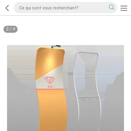
2
/
4