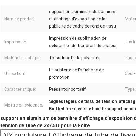
support en aluminium de bannière
Nom de produit:
d'affichage d'exposition de la
Matér
publicité de cadre de rond de tissu
Impression de sublimation de
Impression:
illust
colorant et de transfert de chaleur
Matériel graphique:
Tissu tricoté de polyester
Paque
La publicité de l'affichage de
Utilisation:
Coule
promotion
Caractéristique:
Présentoir portatif
Type:
Signes légers de tissu de tension
,
affichag
Mettre en évidence:
Knitted tirent vers le haut le support ann
support en aluminium de bannière d'affichage d'exposition de
tension de tube de 3x7.5ft pour la Foire
DIY modulaire | Affichage de tube de tissu 