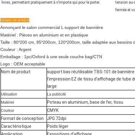
livres, permettant pratiquement à n'importe qui pour le porter.
tension au-d
fermée et vo
Détails de produit
Annonçant le salon commercial L support de bannière
Matériel : Pièces en aluminium et en plastique
Taille : 80*200 cm, 85*200cm, 120*200cm, taille adaptée aux besoins d
Couleur : Argent
Emballage : 1pc/Oxford à une seule couche bag/CTN
Logo : OEM acceptable
Nom de produit
support bas réutilisable TBS-101 de bannièr
l'impression EZ de tissu d'affichage de tube d
large
Utilisation
La publicité
Poteau en aluminium, base de fer, tissu
Matériel
CMYK
Couleur
Format de conception
JPG 72dpi
Caractéristique
Poids léger
Application
Expositions d'affichage