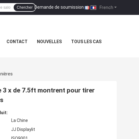
Demande de soumission
|
French
Chercher
CONTACT
NOUVELLES
TOUS LES CAS
nnières
 3 x de 7.5ft montrent pour tirer
es
uit:
La Chine
JJ Displaylit
ISO9001