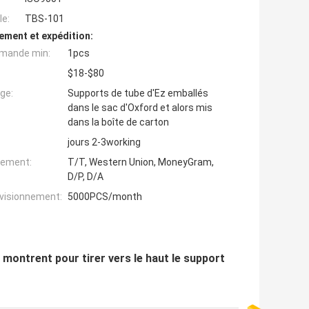
e:
TBS-101
ement et expédition:
mande min:
1pcs
$18-$80
ge:
Supports de tube d'Ez emballés
dans le sac d'Oxford et alors mis
dans la boîte de carton
jours 2-3working
iement:
T/T, Western Union, MoneyGram,
D/P, D/A
ovisionnement:
5000PCS/month
t montrent pour tirer vers le haut le support