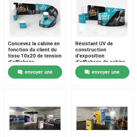
A propos de nous
Visite d'usine
Concevez la cabine en
Résistant UV de
fonction du client du
construction
tissu 10x20 de tension
d'exposition
Contrôle de la qualité
d'affichage
d'affichage de cabine
d'exposition de salon
rapide en aluminium de
envoyer une
envoyer une
commercial
salon commercial
Contact
demande
demande
nouvelles
Tous les cas
Affichage d'exposition de salon commercial