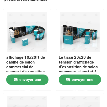
affichage 10x20ft de
Le tissu 20x20 de
cabine de salon
tension d'affichage
commercial de
d'exposition de salon
support d'exposition
commercial portatif
Aperçu
de 3x6 M Aluminum
tient la cabine
envoyer une
envoyer une
Alloy Tube
demande
demande
Produits
Vidéos