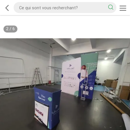
2
/
6