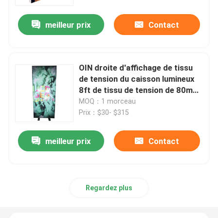
meilleur prix
Contact
A propos de nous
Visite d'usine
OIN droite d'affichage de tissu
de tension du caisson lumineux
Contrôle de la qualité
8ft de tissu de tension de 80mm
SEG
MOQ：1 morceau
Prix：$30- $315
Contact
meilleur prix
Contact
nouvelles
Tous les cas
Regardez plus
Affichage d'exposition de salon commercial