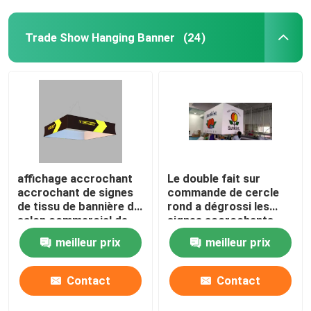
Trade Show Hanging Banner
(24)
affichage accrochant
Le double fait sur
accrochant de signes
commande de cercle
de tissu de bannière de
rond a dégrossi les
salon commercial de
signes accrochants
triangle de place de
3.2M Double Printed
meilleur prix
meilleur prix
240x120x48in
120DPI
Contact
Contact