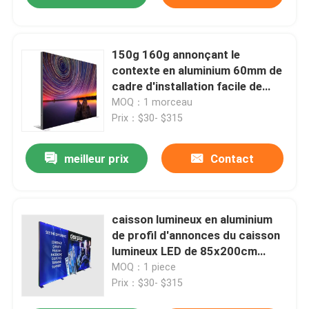
150g 160g annonçant le
contexte en aluminium 60mm de
cadre d'installation facile de
caisson lumineux de SEG
MOQ：1 morceau
Prix：$30- $315
meilleur prix
Contact
caisson lumineux en aluminium
de profil d'annonces du caisson
lumineux LED de 85x200cm
300x240cm SEG
MOQ：1 piece
Prix：$30- $315