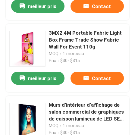
meilleur prix
Contact
3MX2.4M Portable Fabric Light
Box Frame Trade Show Fabric
Wall For Event 110g
MOQ：1 morceau
Prix：$30- $315
meilleur prix
Contact
Aperçu
Murs d'intérieur d'affichage de
salon commercial de graphiques
Produits
de caisson lumineux de LED SEG
1mx2m
MOQ：1 morceau
Vidéos
Prix：$30- $315