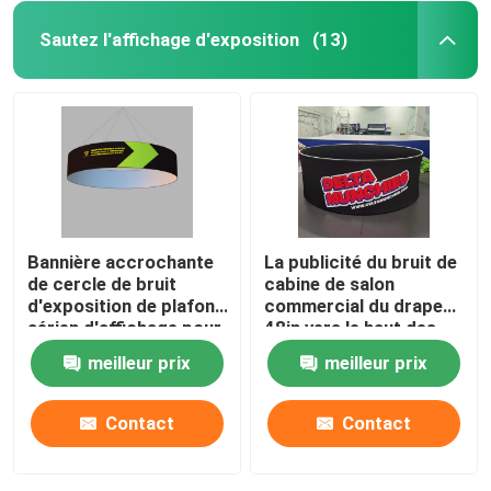
Sautez l'affichage d'exposition
(13)
Bannière accrochante
La publicité du bruit de
de cercle de bruit
cabine de salon
d'exposition de plafond
commercial du drapeau
aérien d'affichage pour
48in vers le haut des
la publicité
bannières de plafond
meilleur prix
meilleur prix
d'affichage
Contact
Contact