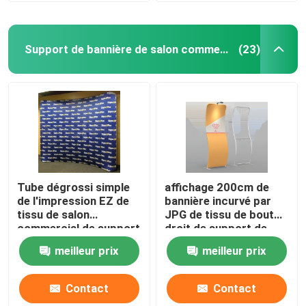
Support de bannière de salon commercial
(23)
Tube dégrossi simple
affichage 200cm de
de l'impression EZ de
bannière incurvé par
tissu de salon
JPG de tissu de bout
commercial de support
droit de support de
réutilisable de bannière
tissu de tension du
meilleur prix
meilleur prix
double
serpent 72dpi
Contact
Contact