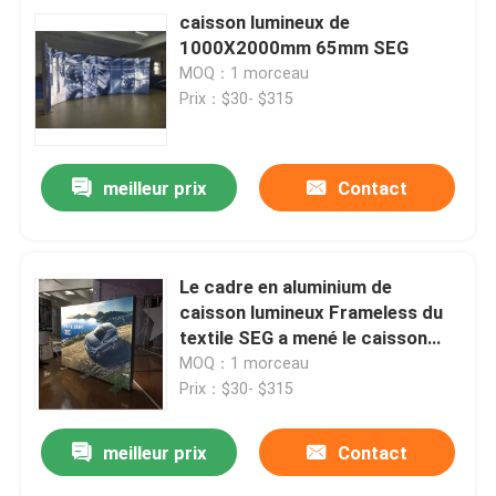
caisson lumineux de
1000X2000mm 65mm SEG
MOQ：1 morceau
Prix：$30- $315
meilleur prix
Contact
Le cadre en aluminium de
caisson lumineux Frameless du
textile SEG a mené le caisson
lumineux 800x2000x80mm
MOQ：1 morceau
Prix：$30- $315
meilleur prix
Contact