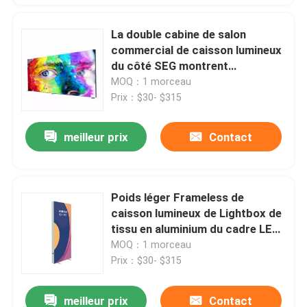
La double cabine de salon
commercial de caisson lumineux
du côté SEG montrent
1000x2200x80mm pour la
MOQ：1 morceau
cabine d'expo
Prix：$30- $315
meilleur prix
Contact
Poids léger Frameless de
caisson lumineux de Lightbox de
tissu en aluminium du cadre LED
Seg
MOQ：1 morceau
Prix：$30- $315
meilleur prix
Contact