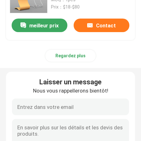
Prix：$18-$80
Affichage modulaire d'exposition
meilleur prix
Contact
Sautez l'affichage d'exposition
Regardez plus
Trade Show Hanging Banner
Support de bannière de salon commercial
Laisser un message
Nous vous rappellerons bientôt!
Caisson lumineux de SEG
Présentoir de voûte
Personnalisé épousant des contextes