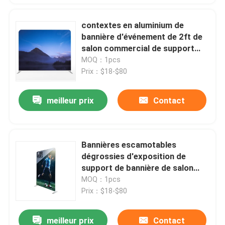
contextes en aluminium de
bannière d'événement de 2ft de
salon commercial de support
85x200cm résistant de bannière
MOQ：1pcs
Prix：$18-$80
meilleur prix
Contact
Bannières escamotables
dégrossies d'exposition de
support de bannière de salon
commercial de CMYK Dvertising
MOQ：1pcs
doubles
Prix：$18-$80
meilleur prix
Contact