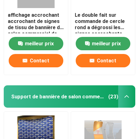
affichage accrochant
Le double fait sur
accrochant de signes
commande de cercle
de tissu de bannière de
rond a dégrossi les
salon commercial de
signes accrochants
triangle de place de
3.2M Double Printed
meilleur prix
meilleur prix
240x120x48in
120DPI
Contact
Contact
Support de bannière de salon commercial
(23)