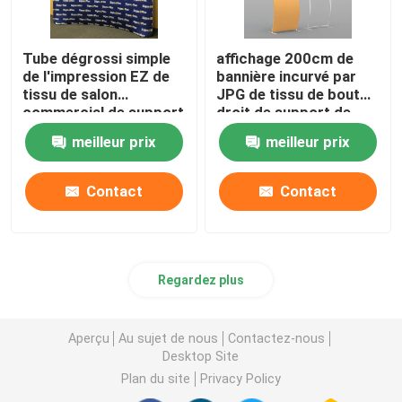
Tube dégrossi simple
affichage 200cm de
de l'impression EZ de
bannière incurvé par
tissu de salon
JPG de tissu de bout
commercial de support
droit de support de
réutilisable de bannière
tissu de tension du
meilleur prix
meilleur prix
double
serpent 72dpi
Contact
Contact
Regardez plus
Aperçu
Au sujet de nous
Contactez-nous
Desktop Site
Plan du site
Privacy Policy