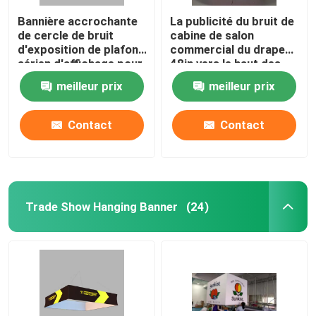
Bannière accrochante
La publicité du bruit de
de cercle de bruit
cabine de salon
d'exposition de plafond
commercial du drapeau
aérien d'affichage pour
48in vers le haut des
la publicité
bannières de plafond
meilleur prix
meilleur prix
d'affichage
Contact
Contact
Trade Show Hanging Banner
(24)