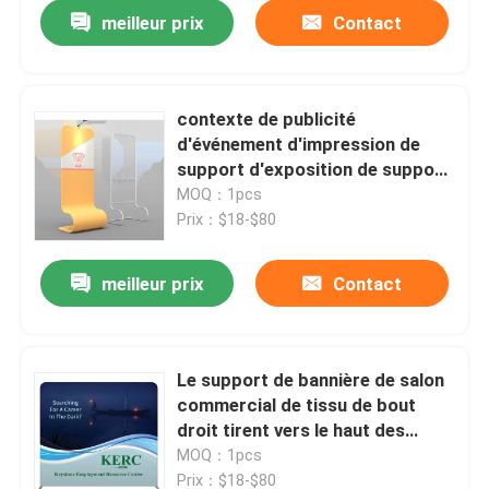
meilleur prix
Contact
contexte de publicité
d'événement d'impression de
support d'exposition de support
de bannière de salon commercial
MOQ：1pcs
de 120cm
Prix：$18-$80
meilleur prix
Contact
Aperçu
Le support de bannière de salon
commercial de tissu de bout
Produits
droit tirent vers le haut des
supports pour des expositions
MOQ：1pcs
80x200cm
Vidéos
Prix：$18-$80