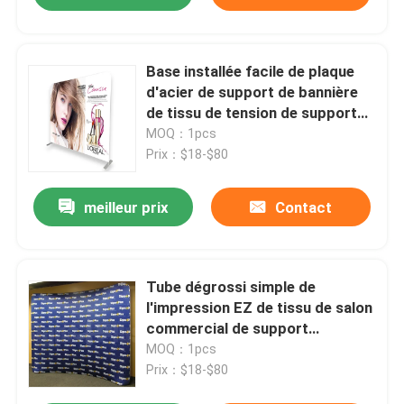
Base installée facile de plaque
d'acier de support de bannière
de tissu de tension de support
de bannière de salon commercial
MOQ：1pcs
Prix：$18-$80
meilleur prix
Contact
Tube dégrossi simple de
l'impression EZ de tissu de salon
commercial de support
réutilisable de bannière double
MOQ：1pcs
Prix：$18-$80