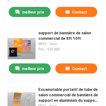
meilleur prix
Contact
A propos de nous
Visite d'usine
support de bannière de salon
commercial de 8ft 10ft
Contrôle de la qualité
MOQ：1pcs
Prix：$18-$80
Contact
meilleur prix
Contact
nouvelles
Tous les cas
Escamotable portatif de tube de
salon commercial de bannière de
support en aluminium du support
Affichage d'exposition de salon commercial
TV
MOQ：1pcs