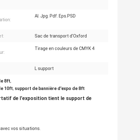
AI. Jpg. Pdf. Eps.PSD
ration:
t:
Sac de transport d'Oxford
Tirage en couleurs de CMYK 4
ur:
L support
e 8ft
,
e 10ft
,
support de bannière d'expo de 8ft
atif de l'exposition tient le support de
 avec vos situations.