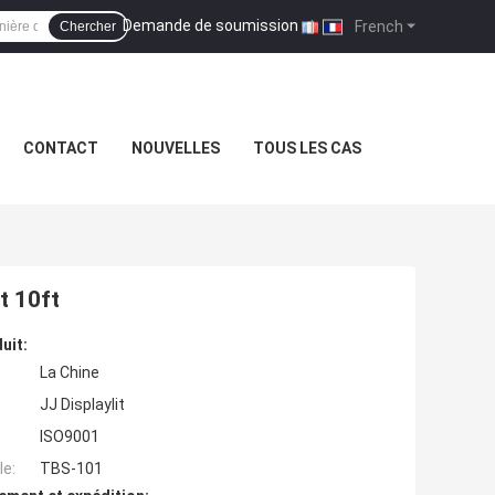
Demande de soumission
|
French
Chercher
CONTACT
NOUVELLES
TOUS LES CAS
t 10ft
uit:
La Chine
JJ Displaylit
ISO9001
e:
TBS-101