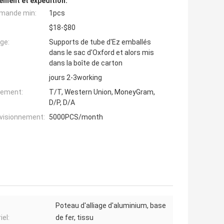
ement et expédition:
mande min:
1pcs
$18-$80
ge:
Supports de tube d'Ez emballés
dans le sac d'Oxford et alors mis
dans la boîte de carton
jours 2-3working
iement:
T/T, Western Union, MoneyGram,
D/P, D/A
ovisionnement:
5000PCS/month
Poteau d'alliage d'aluminium, base
iel:
de fer, tissu