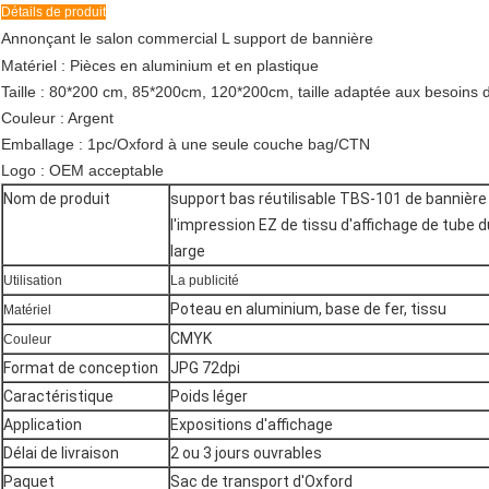
Détails de produit
Annonçant le salon commercial L support de bannière
Matériel : Pièces en aluminium et en plastique
Taille : 80*200 cm, 85*200cm, 120*200cm, taille adaptée aux besoins d
Couleur : Argent
Emballage : 1pc/Oxford à une seule couche bag/CTN
Logo : OEM acceptable
Nom de produit
support bas réutilisable TBS-101 de bannièr
l'impression EZ de tissu d'affichage de tube d
large
Utilisation
La publicité
Poteau en aluminium, base de fer, tissu
Matériel
CMYK
Couleur
Format de conception
JPG 72dpi
Caractéristique
Poids léger
Application
Expositions d'affichage
Délai de livraison
2 ou 3 jours ouvrables
Paquet
Sac de transport d'Oxford