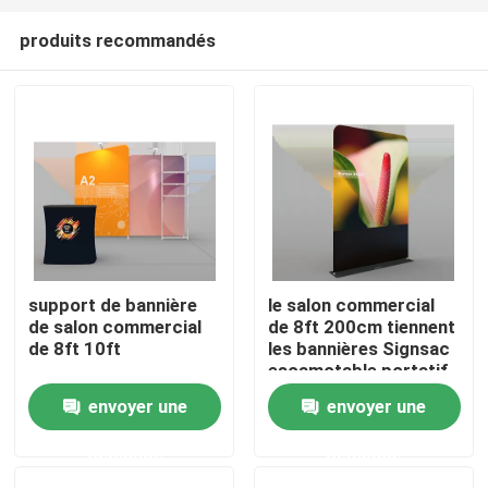
produits recommandés
support de bannière
le salon commercial
de salon commercial
de 8ft 200cm tiennent
Aperçu
de 8ft 10ft
les bannières Signsac
escamotable portatif
pour S+how
envoyer une
envoyer une
Produits
commercial
demande
demande
Vidéos