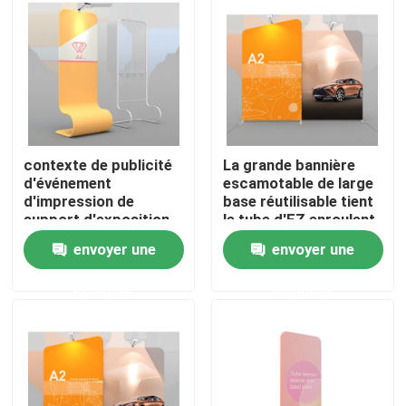
A propos de nous
Visite d'usine
contexte de publicité
La grande bannière
Contrôle de la qualité
d'événement
escamotable de large
d'impression de
base réutilisable tient
support d'exposition
le tube d'EZ enroulent
Contact
de support de
l'exposition
envoyer une
envoyer une
bannière de salon
commercial de 120cm
nouvelles
demande
demande
Tous les cas
Affichage d'exposition de salon commercial