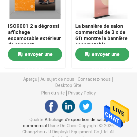
Affichage modulaire d'exposition
ISO9001 2 a dégrossi
La bannière de salon
affichage
commercial de 3 x de
Sautez l'affichage d'exposition
escamotable extérieur
6ft montre la bannière
de support
escamotable
escamotable de
bilatérale pour la
envoyer une
envoyer une
Trade Show Hanging Banner
bannière 36 pouces
promotion
d'événement
demande
demande
Support de bannière de salon commercial
Aperçu
Au sujet de nous
Contactez-nous
Desktop Site
Caisson lumineux de SEG
Plan du site
Privacy Policy
Présentoir de voûte
Qualité
Affichage d'exposition de salon
commercial
Usine De Chine.Copyright © 2026
Personnalisé épousant des contextes
Changzhou JJ Displaylit Equipment Co.,Ltd. All