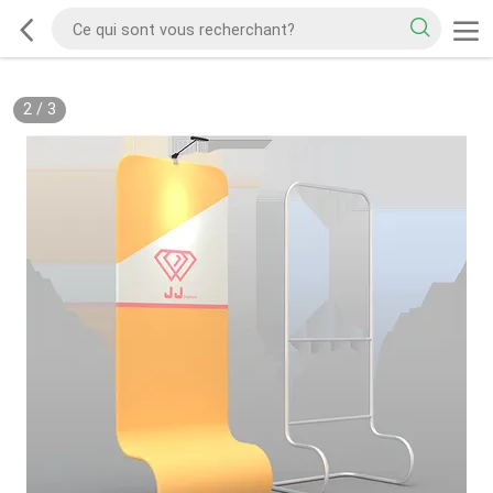
2
/
3