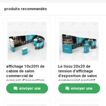
produits recommandés
affichage 10x20ft de
Le tissu 20x20 de
cabine de salon
tension d'affichage
Aperçu
commercial de
d'exposition de salon
support d'exposition
commercial portatif
de 3x6 M Aluminum
tient la cabine
envoyer une
envoyer une
Produits
Alloy Tube
demande
demande
Vidéos