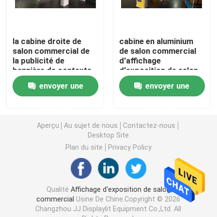
Affichage modulaire d'exposition
la cabine droite de
cabine en aluminium
salon commercial de
de salon commercial
Sautez l'affichage d'exposition
la publicité de
d'affichage
bannière de contexte
d'exposition de salon
de courbe de 10ft
commercial incurvée
envoyer une
envoyer une
Trade Show Hanging Banner
tirent vers le haut des
par 30ft pour CES
bannières
demande
demande
Support de bannière de salon commercial
Aperçu
Au sujet de nous
Contactez-nous
Desktop Site
Caisson lumineux de SEG
Plan du site
Privacy Policy
Présentoir de voûte
Qualité
Affichage d'exposition de salon
commercial
Usine De Chine.Copyright © 2026
Personnalisé épousant des contextes
Changzhou JJ Displaylit Equipment Co.,Ltd. All