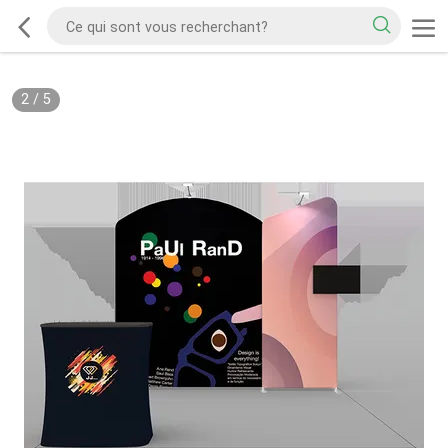
2
/
5