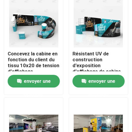
A propos de nous
Visite d'usine
Concevez la cabine en
Résistant UV de
Contrôle de la qualité
fonction du client du
construction
tissu 10x20 de tension
d'exposition
d'affichage
d'affichage de cabine
Contact
d'exposition de salon
rapide en aluminium de
envoyer une
envoyer une
commercial
salon commercial
nouvelles
demande
demande
Tous les cas
Affichage d'exposition de salon commercial