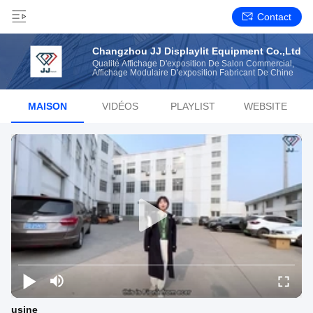
Contact
Changzhou JJ Displaylit Equipment Co.,Ltd
Qualité Affichage D'exposition De Salon Commercial,
Affichage Modulaire D'exposition Fabricant De Chine
MAISON
VIDÉOS
PLAYLIST
WEBSITE
usine