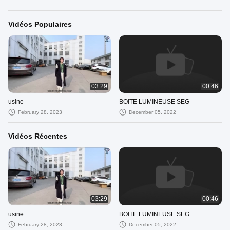
Vidéos Populaires
03:29
00:46
usine
BOITE LUMINEUSE SEG
February 28, 2023
December 05, 2022
Vidéos Récentes
03:29
00:46
usine
BOITE LUMINEUSE SEG
February 28, 2023
December 05, 2022