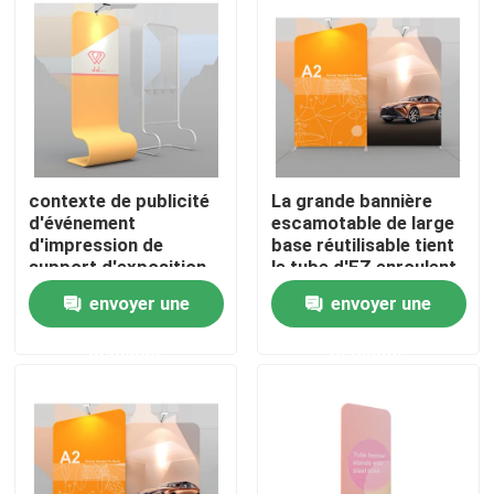
A propos de nous
Visite d'usine
contexte de publicité
La grande bannière
Contrôle de la qualité
d'événement
escamotable de large
d'impression de
base réutilisable tient
support d'exposition
le tube d'EZ enroulent
Contact
de support de
l'exposition
envoyer une
envoyer une
bannière de salon
commercial de 120cm
nouvelles
demande
demande
Tous les cas
Affichage d'exposition de salon commercial