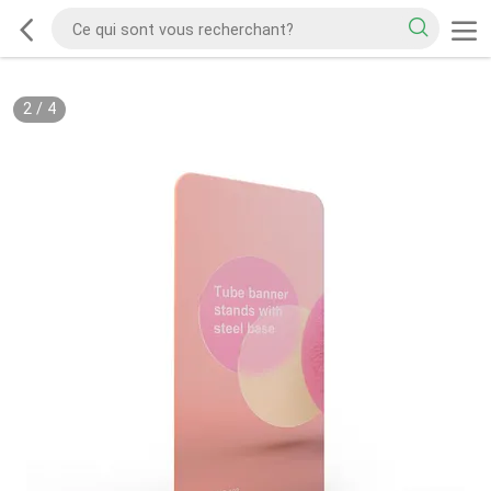
2
/
4