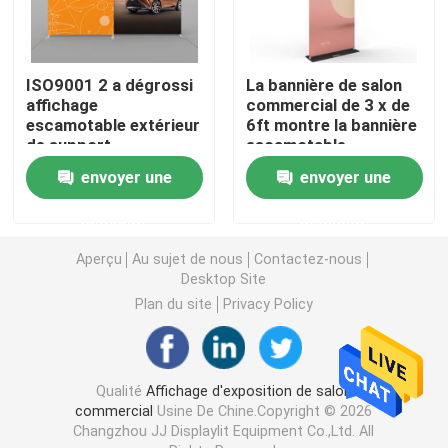
Affichage modulaire d'exposition
ISO9001 2 a dégrossi
La bannière de salon
affichage
commercial de 3 x de
Sautez l'affichage d'exposition
escamotable extérieur
6ft montre la bannière
de support
escamotable
escamotable de
bilatérale pour la
envoyer une
envoyer une
Trade Show Hanging Banner
bannière 36 pouces
promotion
d'événement
demande
demande
Support de bannière de salon commercial
Aperçu
Au sujet de nous
Contactez-nous
Desktop Site
Caisson lumineux de SEG
Plan du site
Privacy Policy
Présentoir de voûte
Qualité
Affichage d'exposition de salon
commercial
Usine De Chine.Copyright © 2026
Personnalisé épousant des contextes
Changzhou JJ Displaylit Equipment Co.,Ltd. All