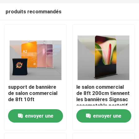
produits recommandés
support de bannière
le salon commercial
de salon commercial
de 8ft 200cm tiennent
Aperçu
de 8ft 10ft
les bannières Signsac
escamotable portatif
pour S+how
envoyer une
envoyer une
Produits
commercial
demande
demande
Vidéos