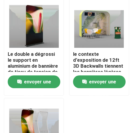
A propos de nous
Visite d'usine
Le double a dégrossi
le contexte
Contrôle de la qualité
le support en
d'exposition de 12ft
aluminium de bannière
3D Backwalls tiennent
de tissu de tension de
les bannières légères
Contact
support de contexte
10x20 d'affichage
envoyer une
envoyer une
d'exposition
nouvelles
demande
demande
Tous les cas
Affichage d'exposition de salon commercial