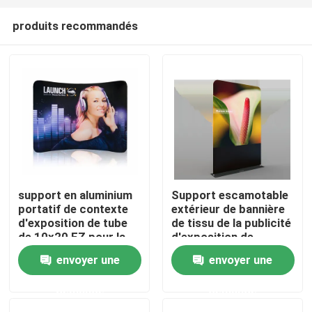
produits recommandés
support en aluminium
Support escamotable
portatif de contexte
extérieur de bannière
Aperçu
d'exposition de tube
de tissu de la publicité
de 10x20 EZ pour la
d'exposition de
cabine d'exposition
support télescopique
envoyer une
envoyer une
Produits
de contexte
demande
demande
Vidéos