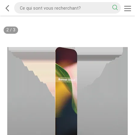
2
/
3