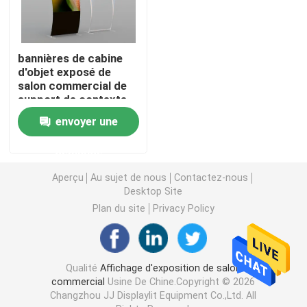
Affichage modulaire d'exposition
bannières de cabine
d'objet exposé de
Sautez l'affichage d'exposition
salon commercial de
support de contexte
d'exposition de 8ft
envoyer une
Trade Show Hanging Banner
10ft 20ft
demande
Support de bannière de salon commercial
Aperçu
Au sujet de nous
Contactez-nous
Desktop Site
Caisson lumineux de SEG
Plan du site
Privacy Policy
Présentoir de voûte
Qualité
Affichage d'exposition de salon
commercial
Usine De Chine.Copyright © 2026
Personnalisé épousant des contextes
Changzhou JJ Displaylit Equipment Co.,Ltd. All