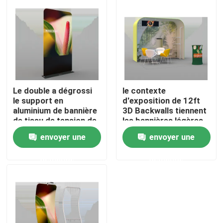
A propos de nous
Visite d'usine
Le double a dégrossi
le contexte
Contrôle de la qualité
le support en
d'exposition de 12ft
aluminium de bannière
3D Backwalls tiennent
de tissu de tension de
les bannières légères
Contact
support de contexte
10x20 d'affichage
envoyer une
envoyer une
d'exposition
nouvelles
demande
demande
Tous les cas
Affichage d'exposition de salon commercial