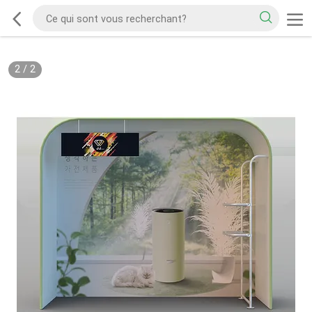
2
/
2