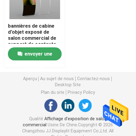
Affichage modulaire d'exposition
bannières de cabine
d'objet exposé de
Sautez l'affichage d'exposition
salon commercial de
support de contexte
d'exposition de 8ft
envoyer une
Trade Show Hanging Banner
10ft 20ft
demande
Support de bannière de salon commercial
Aperçu
Au sujet de nous
Contactez-nous
Desktop Site
Caisson lumineux de SEG
Plan du site
Privacy Policy
Présentoir de voûte
Qualité
Affichage d'exposition de salon
commercial
Usine De Chine.Copyright © 2026
Personnalisé épousant des contextes
Changzhou JJ Displaylit Equipment Co.,Ltd. All