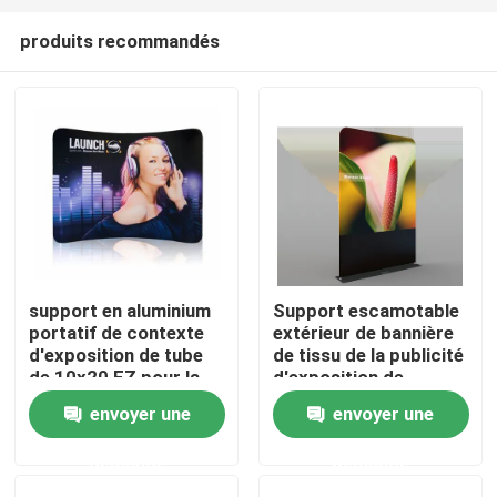
produits recommandés
support en aluminium
Support escamotable
portatif de contexte
extérieur de bannière
Aperçu
d'exposition de tube
de tissu de la publicité
de 10x20 EZ pour la
d'exposition de
cabine d'exposition
support télescopique
envoyer une
envoyer une
Produits
de contexte
demande
demande
Vidéos