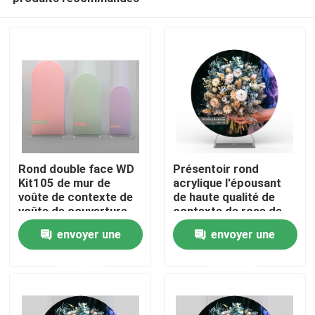
Rond double face WD
Présentoir rond
Kit105 de mur de
acrylique l'épousant
voûte de contexte de
de haute qualité de
voûte de couverture
contexte de rose de
Aperçu
de cadre de support
tissu de velours de
envoyer une
envoyer une
de contexte de voûte
décoration de
de mariage de tube de
contexte
demande
demande
Produits
10FT EZ
Vidéos