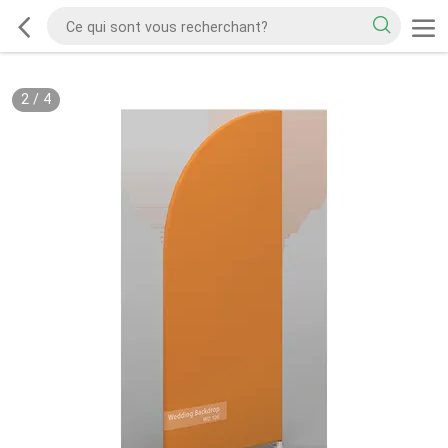
2
/
4