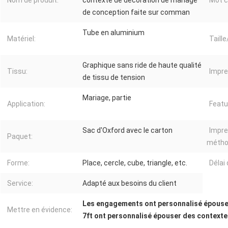
Nom de produit:
contexte de décoration de mariage
Mot c
de conception faite sur comman
Tube en aluminium
Matériel:
Taill
Graphique sans ride de haute qualité
Tissu:
Impre
de tissu de tension
Mariage, partie
Application:
Featu
Sac d'Oxford avec le carton
Impre
Paquet:
métho
Forme:
Place, cercle, cube, triangle, etc.
Délai 
Service:
Adapté aux besoins du client
Les engagements ont personnalisé épouse
Mettre en évidence:
7ft ont personnalisé épouser des context