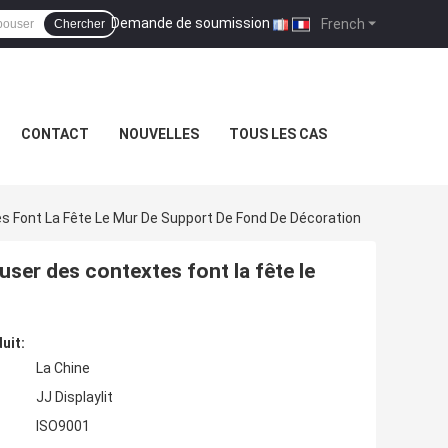
Demande de soumission
|
French
Chercher
CONTACT
NOUVELLES
TOUS LES CAS
 Font La Fête Le Mur De Support De Fond De Décoration
ser des contextes font la fête le
uit:
La Chine
JJ Displaylit
ISO9001