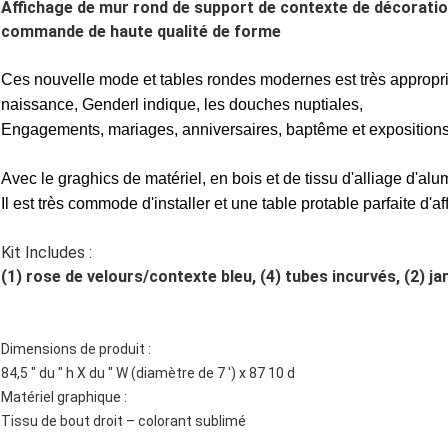
Affichage de mur rond de support de contexte de décoratio
commande de haute qualité de forme
Ces nouvelle mode et tables rondes modernes est très approprié
naissance, Genderl indique, les douches nuptiales,
Engagements, mariages, anniversaires, baptême et expositions
Avec le graghics de matériel, en bois et de tissu d'alliage d'al
Il est très commode d'installer et une table protable parfaite d'af
Kit Includes :
(1) rose de velours/contexte bleu, (4) tubes incurvés, (2) j
Dimensions de produit :
84,5 ″ du ″ h X du ″ W (diamètre de 7 ′) x 87 10 d
Matériel graphique :
Tissu de bout droit – colorant sublimé