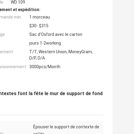
e:
WD 109
ement et expédition:
mande min:
1 morceau
$30- $315
ge:
Sac d'Oxford avec le carton
jours 1-2working
iement:
T/T, Western Union, MoneyGram,
D/P, D/A
ovisionnement:
3000pcs/Month
extes font la fête le mur de support de fond
Épouser le support de contexte de