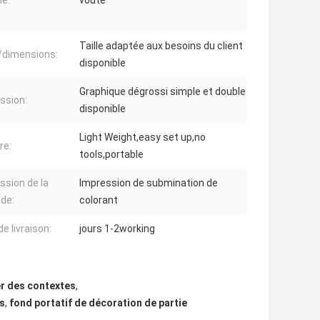
lé:
voûte
Taille adaptée aux besoins du client
e/dimensions:
disponible
Graphique dégrossi simple et double
ssion:
disponible
Light Weight,easy set up,no
re:
tools,portable
ssion de la
Impression de submination de
de:
colorant
de livraison:
jours 1-2working
r des contextes
,
es
,
fond portatif de décoration de partie