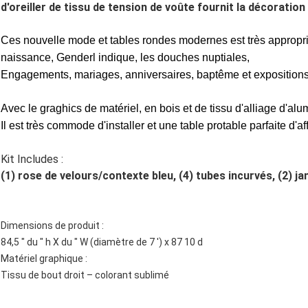
d'oreiller de tissu de tension de voûte fournit la décoration
Ces nouvelle mode et tables rondes modernes est très approprié
naissance, Genderl indique, les douches nuptiales,
Engagements, mariages, anniversaires, baptême et expositions
Avec le graghics de matériel, en bois et de tissu d'alliage d'al
Il est très commode d'installer et une table protable parfaite d'af
Kit Includes :
(1) rose de velours/contexte bleu, (4) tubes incurvés, (2) j
Dimensions de produit :
84,5 ″ du ″ h X du ″ W (diamètre de 7 ′) x 87 10 d
Matériel graphique :
Tissu de bout droit – colorant sublimé