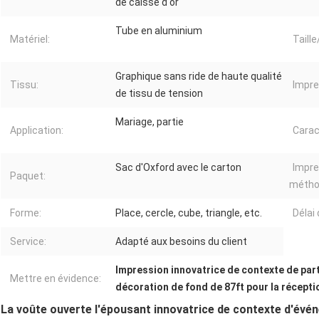
de caisse d'or
Tube en aluminium
Matériel:
Taill
Graphique sans ride de haute qualité
Tissu:
Impre
de tissu de tension
Mariage, partie
Application:
Carac
Sac d'Oxford avec le carton
Impre
Paquet:
métho
Forme:
Place, cercle, cube, triangle, etc.
Délai 
Service:
Adapté aux besoins du client
Impression innovatrice de contexte de par
Mettre en évidence:
décoration de fond de 87ft pour la récept
La voûte ouverte l'épousant innovatrice de contexte d'évé