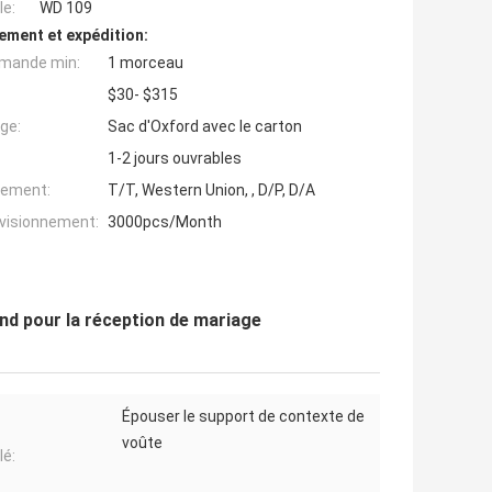
e:
WD 109
ement et expédition:
mande min:
1 morceau
$30- $315
ge:
Sac d'Oxford avec le carton
1-2 jours ouvrables
iement:
T/T, Western Union, , D/P, D/A
ovisionnement:
3000pcs/Month
nd pour la réception de mariage
Épouser le support de contexte de
voûte
lé: