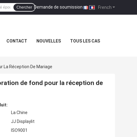
Demande de soumission
|
French
Chercher
CONTACT
NOUVELLES
TOUS LES CAS
ur La Réception De Mariage
ration de fond pour la réception de
uit:
La Chine
JJ Displaylit
ISO9001