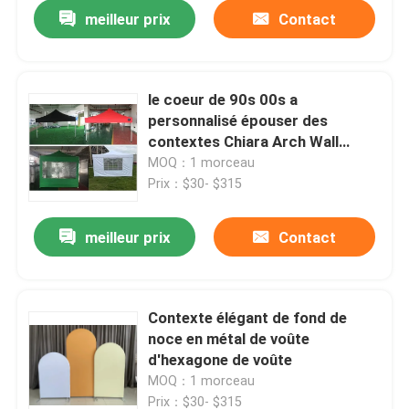
meilleur prix
Contact
le coeur de 90s 00s a
personnalisé épouser des
contextes Chiara Arch Wall
Lightweight
MOQ：1 morceau
Prix：$30- $315
meilleur prix
Contact
Aperçu
Contexte élégant de fond de
noce en métal de voûte
Produits
d'hexagone de voûte
MOQ：1 morceau
Vidéos
Prix：$30- $315