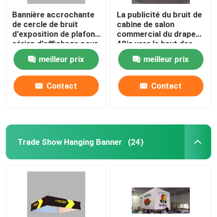
Bannière accrochante
La publicité du bruit de
de cercle de bruit
cabine de salon
d'exposition de plafond
commercial du drapeau
aérien d'affichage pour
48in vers le haut des
la publicité
bannières de plafond
meilleur prix
meilleur prix
d'affichage
Contact
Contact
Trade Show Hanging Banner
(24)