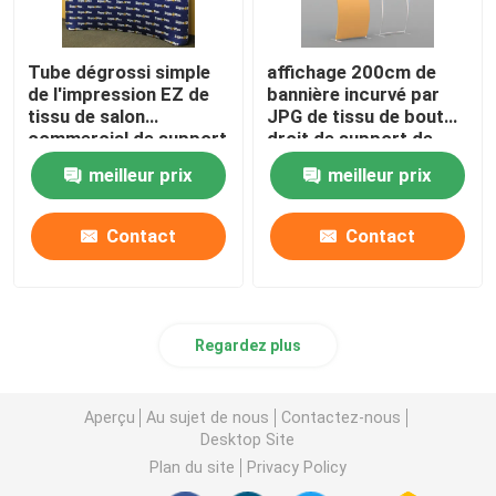
Tube dégrossi simple
affichage 200cm de
de l'impression EZ de
bannière incurvé par
tissu de salon
JPG de tissu de bout
commercial de support
droit de support de
réutilisable de bannière
tissu de tension du
meilleur prix
meilleur prix
double
serpent 72dpi
Contact
Contact
Regardez plus
Aperçu
Au sujet de nous
Contactez-nous
Desktop Site
Plan du site
Privacy Policy