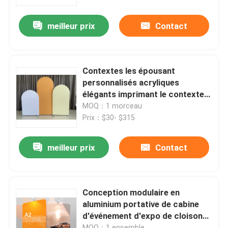
meilleur prix
Contact
A propos de nous
Visite d'usine
Contextes les épousant
personnalisés acryliques
Contrôle de la qualité
élégants imprimant le contexte
de voûte de cercle
MOQ：1 morceau
Prix：$30- $315
Contact
meilleur prix
Contact
nouvelles
Tous les cas
Conception modulaire en
aluminium portative de cabine
d'événement d'expo de cloisons
Affichage d'exposition de salon commercial
de séparation d'affichage de
MOQ：1 ensemble