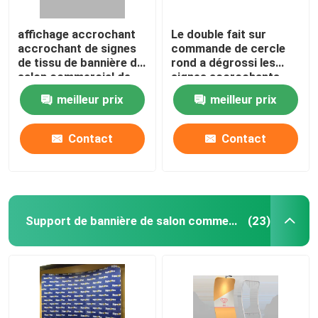
affichage accrochant
Le double fait sur
accrochant de signes
commande de cercle
de tissu de bannière de
rond a dégrossi les
salon commercial de
signes accrochants
triangle de place de
3.2M Double Printed
meilleur prix
meilleur prix
240x120x48in
120DPI
Contact
Contact
Support de bannière de salon commercial
(23)