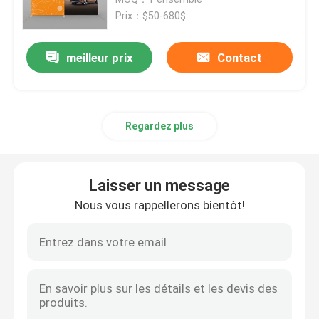
l'exposition 6X6
Prix：$50-680$
Affichage modulaire d'exposition
meilleur prix
Contact
Sautez l'affichage d'exposition
Regardez plus
Trade Show Hanging Banner
Support de bannière de salon commercial
Laisser un message
Nous vous rappellerons bientôt!
Caisson lumineux de SEG
Présentoir de voûte
Personnalisé épousant des contextes