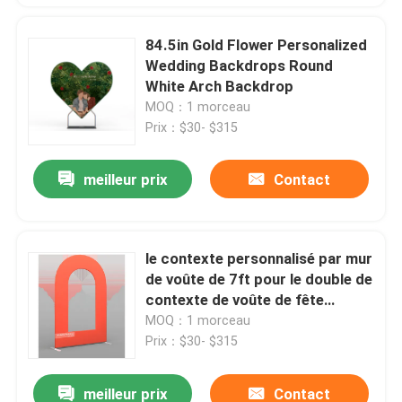
84.5in Gold Flower Personalized
Wedding Backdrops Round
White Arch Backdrop
MOQ：1 morceau
Prix：$30- $315
meilleur prix
Contact
le contexte personnalisé par mur
de voûte de 7ft pour le double de
contexte de voûte de fête
d'anniversaire a dégrossi
MOQ：1 morceau
Prix：$30- $315
meilleur prix
Contact