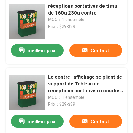
réceptions portatives de tissu
de 160g 230g contre
MOQ：1 ensemble
Prix：$29-$89
meilleur prix
Contact
Le contre- affichage se pliant de
support de Tableau de
réceptions portatives a courbé
le bureau 800x530x1000mm
MOQ：1 ensemble
Prix：$29-$89
meilleur prix
Contact