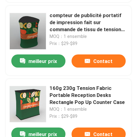
compteur de publicité portatif
de impression fait sur
commande de tissu de tension
de réception du Tableau 160g
MOQ：1 ensemble
Prix：$29-$89
meilleur prix
Contact
160g 230g Tension Fabric
Portable Reception Desks
Rectangle Pop Up Counter Case
MOQ：1 ensemble
Prix：$29-$89
meilleur prix
Contact