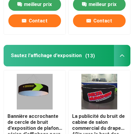
salon commercial
sautent la cabine
meilleur prix
meilleur prix
Affichage modulaire d'exposition
Contact
Contact
Sautez l'affichage d'exposition
Trade Show Hanging Banner
Sautez l'affichage d'exposition
(13)
Support de bannière de salon commercial
Caisson lumineux de SEG
Présentoir de voûte
Bannière accrochante
La publicité du bruit de
de cercle de bruit
cabine de salon
d'exposition de plafond
commercial du drapeau
Personnalisé épousant des contextes