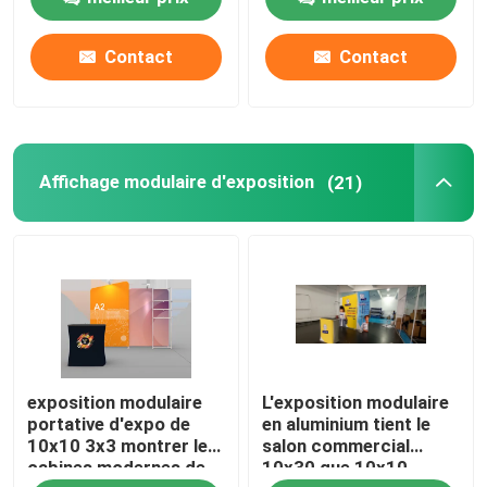
l'événement
commercial 20x20
Contact
Contact
A propos de nous
Visite d'usine
Affichage modulaire d'exposition
(21)
Contrôle de la qualité
Contact
nouvelles
exposition modulaire
L'exposition modulaire
Tous les cas
portative d'expo de
en aluminium tient le
10x10 3x3 montrer les
salon commercial
cabines modernes de
10x30 que 10x10
Affichage d'exposition de salon commercial