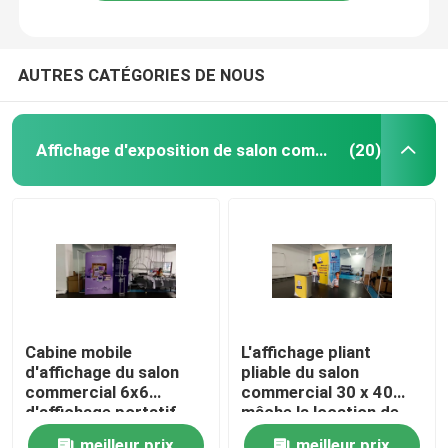
AUTRES CATÉGORIES DE NOUS
Affichage d'exposition de salon commercial
(20)
Aperçu
Cabine mobile
L'affichage pliant
d'affichage du salon
pliable du salon
Produits
commercial 6x6
commercial 30 x 40
d'affichage portatif
mâche la location de
d'exposition pour
cabine du salon
Vidéos
meilleur prix
meilleur prix