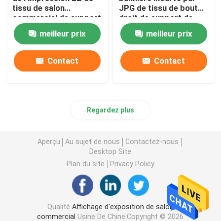
tissu de salon
JPG de tissu de bout
commercial de support
droit de support de
réutilisable de bannière
tissu de tension du
meilleur prix
meilleur prix
double
serpent 72dpi
Contact
Contact
Regardez plus
Aperçu
Au sujet de nous
Contactez-nous
Desktop Site
Plan du site
Privacy Policy
Qualité
Affichage d'exposition de salon
commercial
Usine De Chine.Copyright © 2026