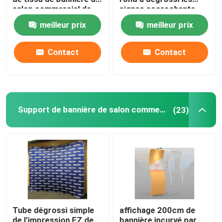
salon commercial de
signes accrochants
triangle de place de
3.2M Double Printed
meilleur prix
meilleur prix
240x120x48in
120DPI
Contact
Contact
Support de bannière de salon commercial
(23)
Tube dégrossi simple
affichage 200cm de
de l'impression EZ de
bannière incurvé par