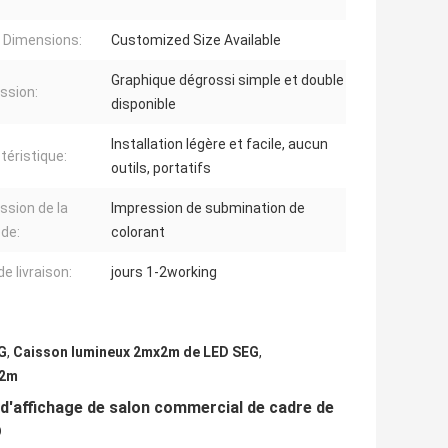
/ Dimensions:
Customized Size Available
Graphique dégrossi simple et double
ssion:
disponible
Installation légère et facile, aucun
téristique:
outils, portatifs
ssion de la
Impression de submination de
de:
colorant
de livraison:
jours 1-2working
EG
,
Caisson lumineux 2mx2m de LED SEG
,
x2m
m d'affichage de salon commercial de cadre de
D