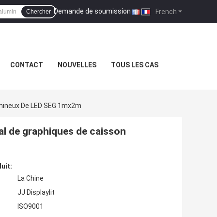
Demande de soumission
|
French
Chercher
CONTACT
NOUVELLES
TOUS LES CAS
Lumineux De LED SEG 1mx2m
al de graphiques de caisson
uit:
La Chine
JJ Displaylit
ISO9001