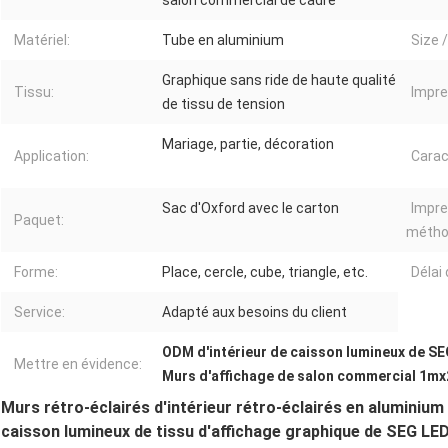
salon commercial de cadre
Matériel:
Tube en aluminium
Size 
Graphique sans ride de haute qualité
Tissu:
Impre
de tissu de tension
Mariage, partie, décoration
Application:
Carac
Sac d'Oxford avec le carton
Impre
Paquet:
métho
Forme:
Place, cercle, cube, triangle, etc.
Délai 
Service:
Adapté aux besoins du client
ODM d'intérieur de caisson lumineux de S
Mettre en évidence:
Murs d'affichage de salon commercial 1m
Murs rétro-éclairés d'intérieur rétro-éclairés en aluminiu
caisson lumineux de tissu d'affichage graphique de SEG LE