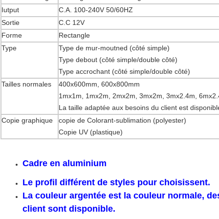
Iutput
C.A. 100-240V 50/60HZ
Sortie
C.C 12V
Forme
Rectangle
Type
Type de mur-moutned (côté simple)
Type debout (côté simple/double côté)
Type accrochant (côté simple/double côté)
Tailles normales
400x600mm, 600x800mm
1mx1m, 1mx2m, 2mx2m, 3mx2m, 3mx2.4m, 6mx2
La taille adaptée aux besoins du client est disponibl
Copie graphique
copie de Colorant-sublimation (polyester)
Copie UV (plastique)
Cadre en aluminium
Le profil différent de styles pour choisissent.
La couleur argentée est la couleur normale, d
client sont disponible.