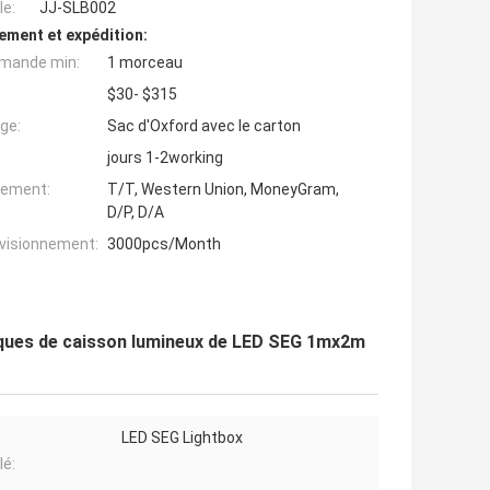
e:
JJ-SLB002
ement et expédition:
mande min:
1 morceau
$30- $315
ge:
Sac d'Oxford avec le carton
jours 1-2working
iement:
T/T, Western Union, MoneyGram,
D/P, D/A
ovisionnement:
3000pcs/Month
hiques de caisson lumineux de LED SEG 1mx2m
LED SEG Lightbox
lé: