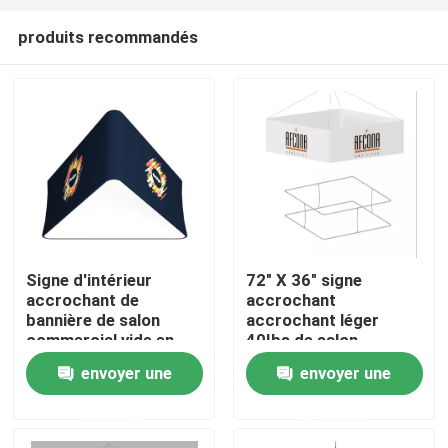
produits recommandés
Signe d'intérieur
72" X 36" signe
accrochant de
accrochant
Aperçu
bannière de salon
accrochant léger
commercial vide en
40Ibs de salon
aluminium portatif
commercial de
envoyer une
envoyer une
Produits
pour l'affichage
bannière de place de
tube d'EZ
demande
demande
Vidéos