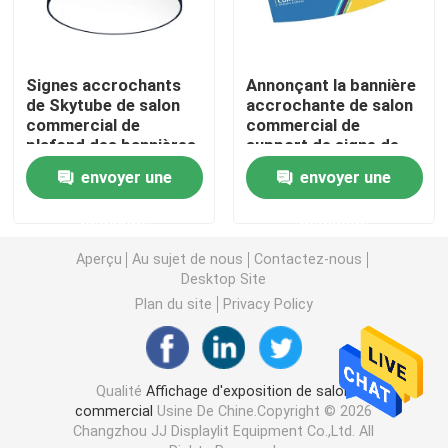
Affichage modulaire d'exposition
Signes accrochants
Annonçant la bannière
de Skytube de salon
accrochante de salon
Sautez l'affichage d'exposition
commercial de
commercial de
plafond des bannières
support de signe de
5ft de tissu en
triangle coutume de
envoyer une
envoyer une
Trade Show Hanging Banner
aluminium de tension
90 x de 30cm
demande
demande
Support de bannière de salon commercial
Aperçu
Au sujet de nous
Contactez-nous
Desktop Site
Caisson lumineux de SEG
Plan du site
Privacy Policy
Présentoir de voûte
Qualité
Affichage d'exposition de salon
commercial
Usine De Chine.Copyright © 2026
Personnalisé épousant des contextes
Changzhou JJ Displaylit Equipment Co.,Ltd. All