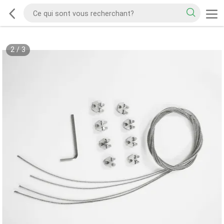
2
/
3