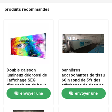
produits recommandés
Double caisson
bannières
lumineux dégrossi de
accrochantes de tissu
Aperçu
l'affichage SEG
60in rond de 5ft des
d'exposition de bruit
affichages de tissu de
de 85 x de 200cm
tension de plafond
envoyer une
envoyer une
Produits
pour le salon
commercial
demande
demande
Vidéos