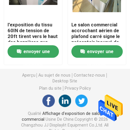
Affichage modulaire d'exposition
l'exposition du tissu
Le salon commercial
60IN de tension de
accrochant aérien de
Sautez l'affichage d'exposition
20ft tirent vers le haut
plafond carré signe le
des bannières que
présentoir incurvé de
PSD sautent des
tissu
envoyer une
envoyer une
Trade Show Hanging Banner
bannières d'exposition
demande
demande
Support de bannière de salon commercial
Aperçu
Au sujet de nous
Contactez-nous
Desktop Site
Caisson lumineux de SEG
Plan du site
Privacy Policy
Présentoir de voûte
Qualité
Affichage d'exposition de salon
commercial
Usine De Chine.Copyright © 2026
Personnalisé épousant des contextes
Changzhou JJ Displaylit Equipment Co.,Ltd. All