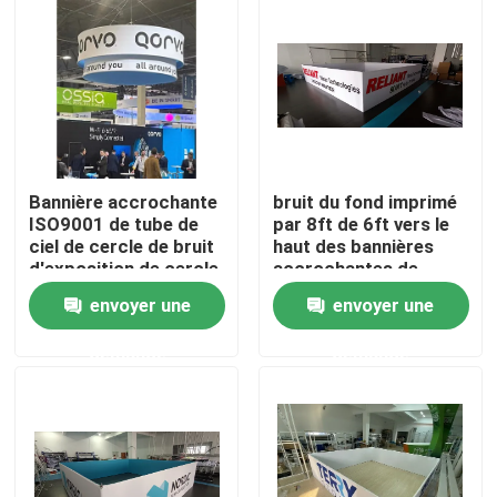
A propos de nous
Visite d'usine
Bannière accrochante
bruit du fond imprimé
Contrôle de la qualité
ISO9001 de tube de
par 8ft de 6ft vers le
ciel de cercle de bruit
haut des bannières
d'exposition de cercle
accrochantes de
Contact
en aluminium
conception de
envoyer une
envoyer une
d'affichage
support d'exposition
pour des expositions
nouvelles
demande
demande
Tous les cas
Affichage d'exposition de salon commercial