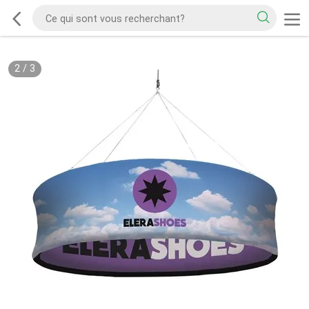
2
/
3