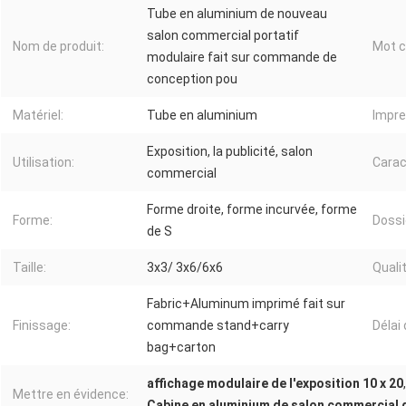
Tube en aluminium de nouveau
salon commercial portatif
Nom de produit:
Mot c
modulaire fait sur commande de
conception pou
Matériel:
Tube en aluminium
Impre
Exposition, la publicité, salon
Utilisation:
Carac
commercial
Forme droite, forme incurvée, forme
Forme:
Dossie
de S
Taille:
3x3/ 3x6/6x6
Qualit
Fabric+Aluminum imprimé fait sur
Finissage:
commande stand+carry
Délai 
bag+carton
affichage modulaire de l'exposition 10 x 20
Mettre en évidence:
Cabine en aluminium de salon commercial 