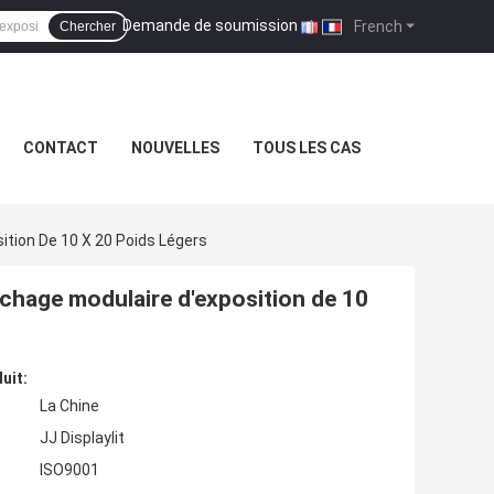
Demande de soumission
|
French
Chercher
CONTACT
NOUVELLES
TOUS LES CAS
ition De 10 X 20 Poids Légers
ichage modulaire d'exposition de 10
uit:
La Chine
JJ Displaylit
ISO9001