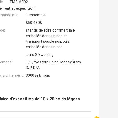
e:
TMS-A2D2
ement et expédition:
mande min:
1 ensemble
$50-680$
ge:
stands de foire commerciale
emballés dans un sac de
transport souple noir, puis
emballés dans un car
jours 2-3working
iement:
T/T, Western Union, MoneyGram,
D/P, D/A
ovisionnement:
3000set/mois
ire d'exposition de 10 x 20 poids légers