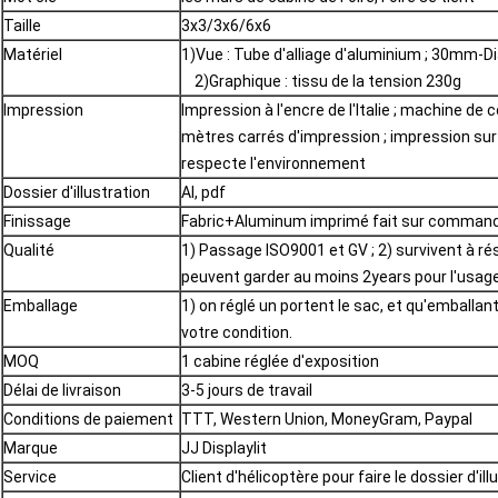
Taille
3x3/3x6/6x6
Matériel
1)Vue : Tube d'alliage d'aluminium 
2)Graphique : tissu de la tension 230g
Impression
Impression à l'encre de l'Italie ; machine de 
mètres carrés d'impression ; impression sur u
respecte l'environnement
Dossier d'illustration
AI, pdf
Finissage
Fabric+Aluminum imprimé fait sur comman
Qualité
1) Passage ISO9001 et GV ; 2) survivent à ré
peuvent garder au moins 2years pour l'usage
Emballage
1) on réglé un portent le sac, et qu'emballant
votre condition.
MOQ
1 cabine réglée d'exposition
Délai de livraison
3-5 jours de travail
Conditions de paiement
TTT, Western Union, MoneyGram, Paypal
Marque
JJ Displaylit
Service
Client d'hélicoptère pour faire le dossier d'ill