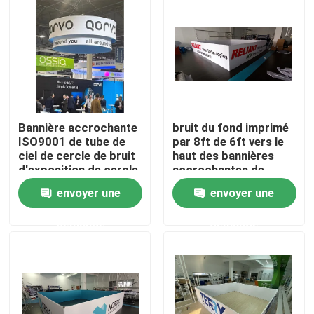
A propos de nous
Visite d'usine
Bannière accrochante
bruit du fond imprimé
Contrôle de la qualité
ISO9001 de tube de
par 8ft de 6ft vers le
ciel de cercle de bruit
haut des bannières
d'exposition de cercle
accrochantes de
Contact
en aluminium
conception de
envoyer une
envoyer une
d'affichage
support d'exposition
pour des expositions
nouvelles
demande
demande
Tous les cas
Affichage d'exposition de salon commercial