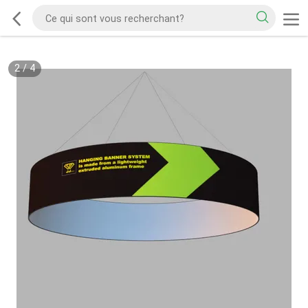
2
/
4