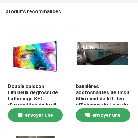
produits recommandés
Double caisson
bannières
lumineux dégrossi de
accrochantes de tissu
Aperçu
l'affichage SEG
60in rond de 5ft des
d'exposition de bruit
affichages de tissu de
de 85 x de 200cm
tension de plafond
envoyer une
envoyer une
Produits
pour le salon
commercial
demande
demande
Vidéos