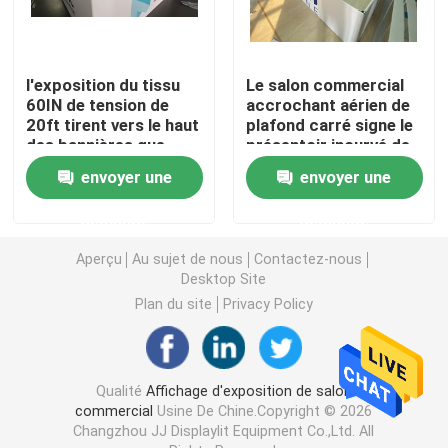
Affichage modulaire d'exposition
l'exposition du tissu
Le salon commercial
60IN de tension de
accrochant aérien de
Sautez l'affichage d'exposition
20ft tirent vers le haut
plafond carré signe le
des bannières que
présentoir incurvé de
PSD sautent des
tissu
envoyer une
envoyer une
Trade Show Hanging Banner
bannières d'exposition
demande
demande
Support de bannière de salon commercial
Aperçu
Au sujet de nous
Contactez-nous
Desktop Site
Caisson lumineux de SEG
Plan du site
Privacy Policy
Présentoir de voûte
Qualité
Affichage d'exposition de salon
commercial
Usine De Chine.Copyright © 2026
Personnalisé épousant des contextes
Changzhou JJ Displaylit Equipment Co.,Ltd. All