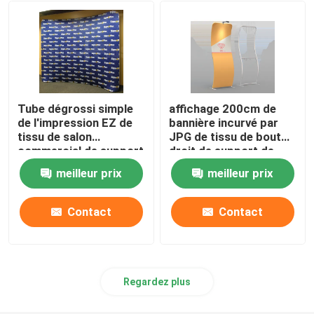
Réceptions portatives
tente extérieure d'auvent
Tube dégrossi simple
affichage 200cm de
Murs de cabine de salon commercial
de l'impression EZ de
bannière incurvé par
tissu de salon
JPG de tissu de bout
commercial de support
droit de support de
réutilisable de bannière
tissu de tension du
Jet de Tableau de salon commercial
meilleur prix
meilleur prix
double
serpent 72dpi
Support de contexte d'exposition
Contact
Contact
Contexte rétro-éclairé
Regardez plus
Meubles de cabine de salon commercial