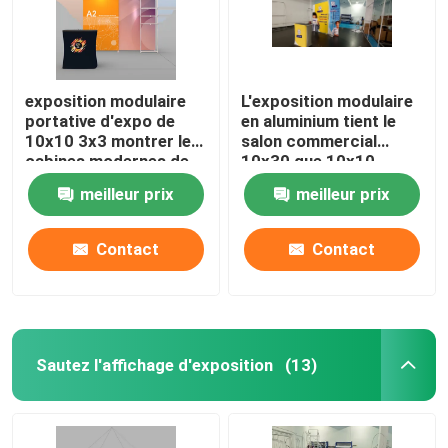
exposition modulaire
L'exposition modulaire
portative d'expo de
en aluminium tient le
10x10 3x3 montrer les
salon commercial
cabines modernes de
10x30 que 10x10
salon commercial
sautent la cabine
meilleur prix
meilleur prix
Contact
Contact
Aperçu
Sautez l'affichage d'exposition
(13)
Produits
Vidéos