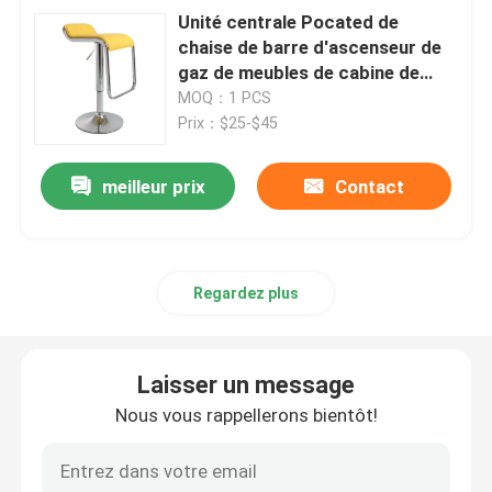
Unité centrale Pocated de
chaise de barre d'ascenseur de
gaz de meubles de cabine de
salon commercial d'hôtel de
MOQ：1 PCS
salon pour le café
Prix：$25-$45
meilleur prix
Contact
Regardez plus
Laisser un message
Nous vous rappellerons bientôt!