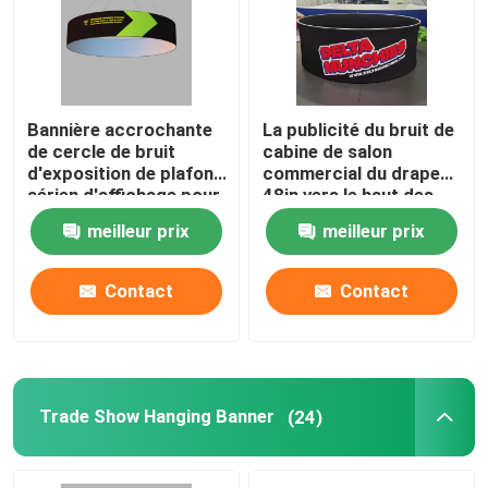
A propos de nous
Bannière accrochante
La publicité du bruit de
Visite d'usine
de cercle de bruit
cabine de salon
d'exposition de plafond
commercial du drapeau
aérien d'affichage pour
48in vers le haut des
Contrôle de la qualité
la publicité
bannières de plafond
meilleur prix
meilleur prix
d'affichage
Contact
Contact
Contact
nouvelles
Tous les cas
Trade Show Hanging Banner
(24)
Affichage d'exposition de salon commercial