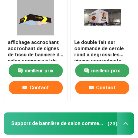
Affichage modulaire d'exposition
Sautez l'affichage d'exposition
affichage accrochant
Le double fait sur
accrochant de signes
commande de cercle
de tissu de bannière de
rond a dégrossi les
Trade Show Hanging Banner
salon commercial de
signes accrochants
triangle de place de
3.2M Double Printed
meilleur prix
meilleur prix
240x120x48in
120DPI
Support de bannière de salon commercial
Contact
Contact
Caisson lumineux de SEG
Présentoir de voûte
Support de bannière de salon commercial
(23)
Personnalisé épousant des contextes