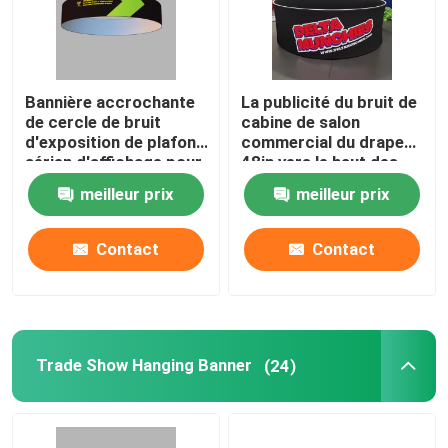
A propos de nous
Bannière accrochante
La publicité du bruit de
Visite d'usine
de cercle de bruit
cabine de salon
d'exposition de plafond
commercial du drapeau
aérien d'affichage pour
48in vers le haut des
la publicité
bannières de plafond
Contrôle de la qualité
meilleur prix
meilleur prix
d'affichage
Contact
Contact
Contact
nouvelles
Trade Show Hanging Banner
(24)
Tous les cas
Affichage d'exposition de salon commercial