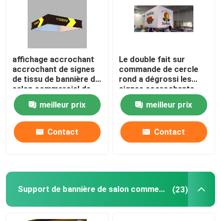
Affichage modulaire d'exposition
Sautez l'affichage d'exposition
affichage accrochant
Le double fait sur
accrochant de signes
commande de cercle
de tissu de bannière de
rond a dégrossi les
Trade Show Hanging Banner
salon commercial de
signes accrochants
triangle de place de
3.2M Double Printed
meilleur prix
meilleur prix
240x120x48in
120DPI
Support de bannière de salon commercial
Contact
Contact
Caisson lumineux de SEG
Présentoir de voûte
Support de bannière de salon commercial
(23)
Personnalisé épousant des contextes