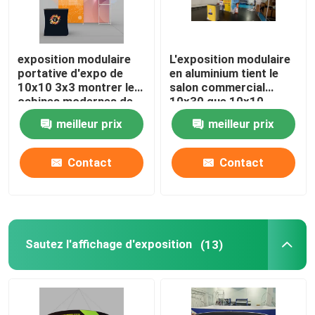
exposition modulaire
L'exposition modulaire
portative d'expo de
en aluminium tient le
10x10 3x3 montrer les
salon commercial
cabines modernes de
10x30 que 10x10
salon commercial
sautent la cabine
meilleur prix
meilleur prix
Contact
Contact
Aperçu
Sautez l'affichage d'exposition
(13)
Produits
Vidéos