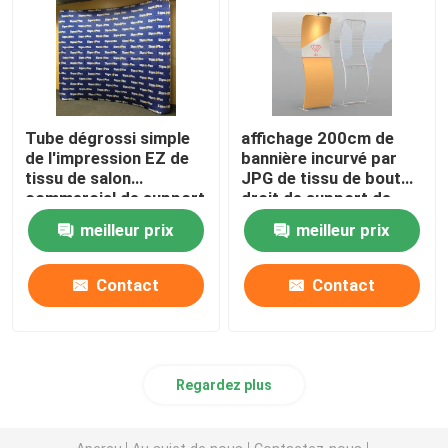
Réceptions portatives
tente extérieure d'auvent
Tube dégrossi simple
affichage 200cm de
de l'impression EZ de
bannière incurvé par
Murs de cabine de salon commercial
tissu de salon
JPG de tissu de bout
commercial de support
droit de support de
réutilisable de bannière
tissu de tension du
meilleur prix
meilleur prix
Jet de Tableau de salon commercial
double
serpent 72dpi
Contact
Contact
Support de contexte d'exposition
Contexte rétro-éclairé
Regardez plus
Meubles de cabine de salon commercial