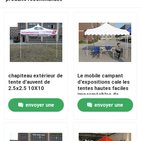
chapiteau extérieur de
Le mobile campant
tente d'auvent de
d'expositions cale les
2.5x2.5 10X10
tentes hautes faciles
imperméables de
Aperçu
l'auvent 10 x 10
envoyer une
envoyer une
d'arrière-cour
demande
demande
Produits
Vidéos