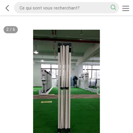
2
/
6